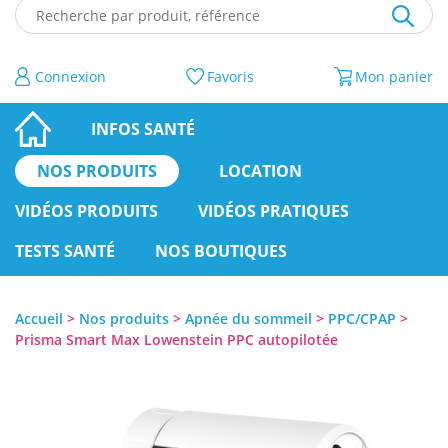
Recherche par produit, référence
Connexion
Favoris
Mon panier
PAGE D’ACCUEIL
INFOS SANTÉ
NOS PRODUITS
LOCATION
VIDÉOS PRODUITS
VIDÉOS PRATIQUES
TESTS SANTÉ
NOS BOUTIQUES
Accueil
>
Nos produits
>
Apnée du sommeil
>
PPC/CPAP
>
Prisma Smart Max Lowenstein PPC autopilotée